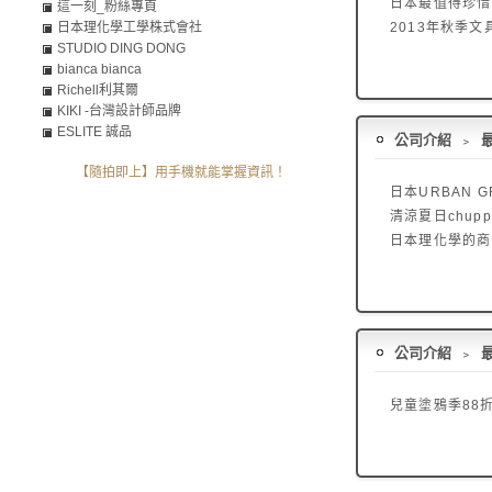
日本最值得珍惜
這一刻_粉絲專頁
日本理化學工學株式會社
2013年秋季文
STUDIO DING DONG
bianca bianca
Richell利其爾
KIKI -台灣設計師品牌
ESLITE 誠品
公司介紹
﹥
【隨拍即上】用手機就能掌握資訊！
日本URBAN GR
清涼夏日chup
日本理化學的商
公司介紹
﹥
兒童塗鴉季88