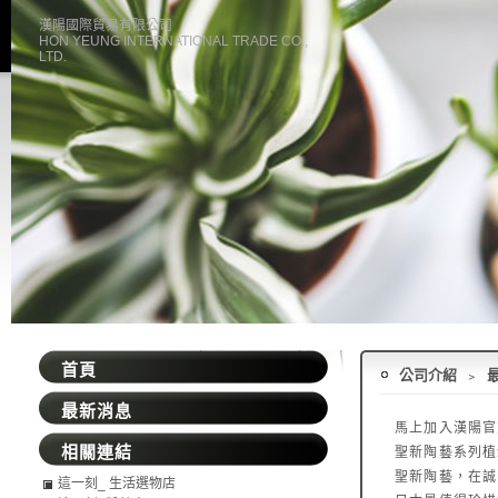
漢陽國際貿易有限公司
HON YEUNG INTERNATIONAL TRADE CO.,
LTD.
首頁
公司介紹
﹥
最新消息
馬上加入漢陽官
相關連結
聖新陶藝系列植
聖新陶藝，在誠
這一刻_ 生活選物店