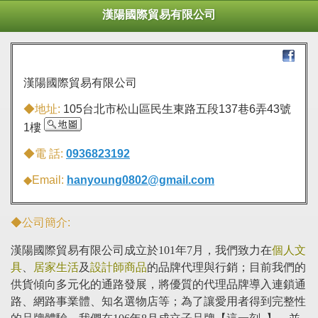
漢陽國際貿易有限公司
漢陽國際貿易有限公司
◆地址:
105台北市松山區民生東路五段137巷6弄43號
1樓
◆電 話:
0936823192
◆Email:
hanyoung0802@gmail.com
◆公司簡介:
漢陽國際貿易有限公司成立於101年7月，我們致力在
個人文
具
、
居家生活
及
設計師商品
的品牌代理與行銷；目前我們的
供貨傾向多元化的通路發展，將優質的代理品牌導入連鎖通
路、網路事業體、知名選物店等；為了讓愛用者得到完整性