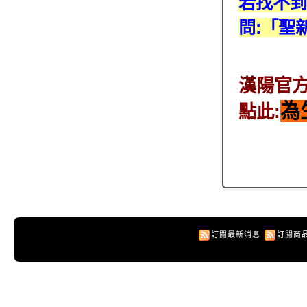
若找不到
問:
「
聖
漢陽官
為
點此:
訂閱最新消息
訂閱商