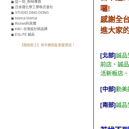
這一刻_粉絲專頁
囉!
日本理化學工學株式會社
STUDIO DING DONG
感謝全
bianca bianca
Richell利其爾
進大家
KIKI -台灣設計師品牌
ESLITE 誠品
【隨拍即上】用手機就能掌握資訊！
[北部]
誠品
前店
、
誠品
活新板店
、
[
中部]
勤美
[南部]
誠品