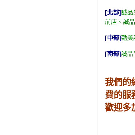
[北部]
誠品
前店
、
誠品
[
中部]
勤美
[南部]
誠品
我們的
費的服
歡迎多