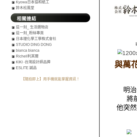
Kyowa日本協和紙工
鈴木松風堂
相關連結
這一刻_ 生活選物店
這一刻_粉絲專頁
日本理化學工學株式會社
STUDIO DING DONG
bianca bianca
Richell利其爾
與萬
KIKI -台灣設計師品牌
ESLITE 誠品
【隨拍即上】用手機就能掌握資訊！
明治
將
他突然